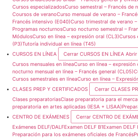
Cursos especializados
Curso semestral – Francés de n
Coursos de verano
Curso mensual de verano – Francé
Francés intensivo (E040)
Curso trimestral de verano –
Programas nocturnos
Curso nocturno semestral – Fra
Módulos
Curso en línea – expresión oral (CL3)
Cursos e
(P3)
Tutoría individual en línea (T45)
CURSOS EN LÍNEA
Cerrar CURSOS EN LÍNEA
Abri
Cursos mensuales en línea
Curso en línea – expresión 
nocturno mensual en línea – Francés general (CL05)
C
Cursos semestrales en línea
Curso en línea – Expresió
CLASES PREP Y CERTIFICADOS
Cerrar CLASES P
Clases preparatorias
Clase preparatoria para el mercad
preparatoria en artes aplicadas (IESA + LISAA)
Prepar
CENTRO DE EXÁMENES
Cerrar CENTRO DE EXÁM
Exámenes DELF/DALF
Examen DELF B1
Examen DELF 
Preparación para los exámenes oficiales de Francés
P