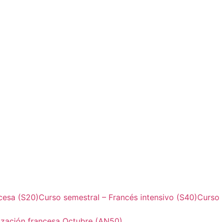
ncesa (S20)
Curso semestral – Francés intensivo (S40)
Curso
lización francesa Octubre (AN50)