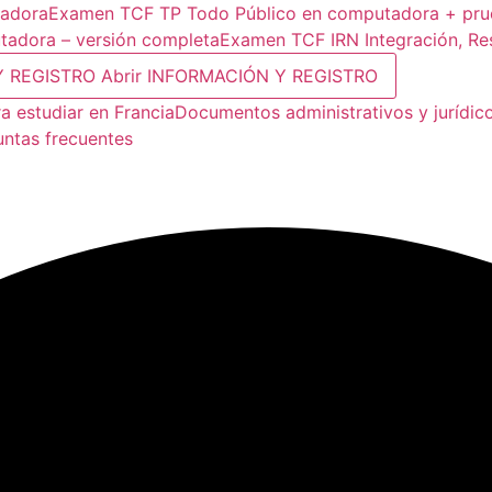
tadora
Examen TCF TP Todo Público en computadora + prue
adora – versión completa
Examen TCF IRN Integración, Re
Y REGISTRO
Abrir INFORMACIÓN Y REGISTRO
a estudiar en Francia
Documentos administrativos y jurídic
untas frecuentes