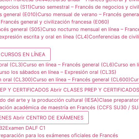
egocios (S11)
Curso semestral – Francés de negocios y civil
s general (E010)
Curso mensual de verano – Francés general
 Francés general y civilización francesa (E060)
ncés general (S05)
Curso nocturno mensual en línea – Franc
xpresión escrita y oral en línea (CL4)
Conferencias de civil
r CURSOS EN LÍNEA
oral (CL3)
Curso en línea – Francés general (CL6)
Curso en l
urso los sábados en línea – Expresión oral (CL3S)
n oral (CL300)
Curso en línea – Francés general (CL600)
Cur
REP Y CERTIFICADOS
Abrir CLASES PREP Y CERTIFICADO
o del arte y la producción cultural (IESA)
Clase preparatori
ación académica de maestría en Francés (CCFS SU30 / SU
ENES
Abrir CENTRO DE EXÁMENES
B2
Examen DALF C1
reparación para los exámenes oficiales de Francés