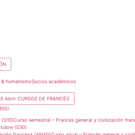
IÓN
a & humanismo
Socios académicos
ÉS
Abrir CURSOS DE FRANCÉS
M05)
 (S10)
Curso semestral – Francés general y civilización fra
ctubre (S30)
zación francesa (AN40)
Curso anual – Francés general y civi