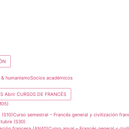
IÓN
a & humanismo
Socios académicos
ÉS
Abrir CURSOS DE FRANCÉS
M05)
 (S10)
Curso semestral – Francés general y civilización fra
ctubre (S30)
zación francesa (AN40)
Curso anual – Francés general y civi