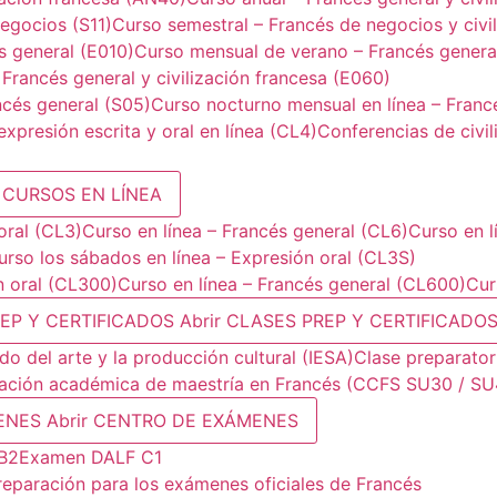
egocios (S11)
Curso semestral – Francés de negocios y civil
s general (E010)
Curso mensual de verano – Francés general
 Francés general y civilización francesa (E060)
ncés general (S05)
Curso nocturno mensual en línea – Franc
xpresión escrita y oral en línea (CL4)
Conferencias de civil
r CURSOS EN LÍNEA
oral (CL3)
Curso en línea – Francés general (CL6)
Curso en l
urso los sábados en línea – Expresión oral (CL3S)
n oral (CL300)
Curso en línea – Francés general (CL600)
Cur
REP Y CERTIFICADOS
Abrir CLASES PREP Y CERTIFICADO
o del arte y la producción cultural (IESA)
Clase preparatori
ación académica de maestría en Francés (CCFS SU30 / SU
ENES
Abrir CENTRO DE EXÁMENES
B2
Examen DALF C1
reparación para los exámenes oficiales de Francés