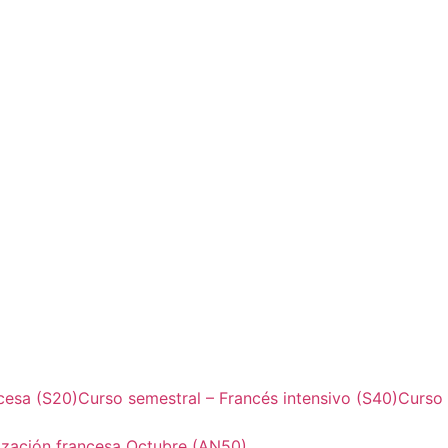
ncesa (S20)
Curso semestral – Francés intensivo (S40)
Curso
lización francesa Octubre (AN50)