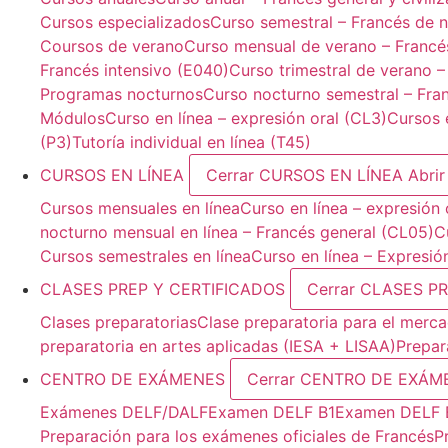
Cursos especializados
Curso semestral – Francés de n
Coursos de verano
Curso mensual de verano – Francé
Francés intensivo (E040)
Curso trimestral de verano –
Programas nocturnos
Curso nocturno semestral – Fra
Módulos
Curso en línea – expresión oral (CL3)
Cursos e
(P3)
Tutoría individual en línea (T45)
CURSOS EN LÍNEA
Cerrar CURSOS EN LÍNEA
Abri
Cursos mensuales en línea
Curso en línea – expresión 
nocturno mensual en línea – Francés general (CL05)
C
Cursos semestrales en línea
Curso en línea – Expresió
CLASES PREP Y CERTIFICADOS
Cerrar CLASES P
Clases preparatorias
Clase preparatoria para el mercad
preparatoria en artes aplicadas (IESA + LISAA)
Prepar
CENTRO DE EXÁMENES
Cerrar CENTRO DE EXÁM
Exámenes DELF/DALF
Examen DELF B1
Examen DELF 
Preparación para los exámenes oficiales de Francés
P