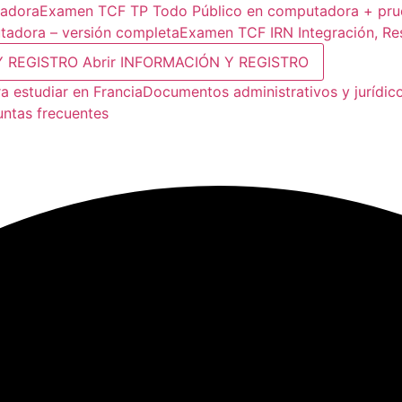
tadora
Examen TCF TP Todo Público en computadora + prue
adora – versión completa
Examen TCF IRN Integración, Re
Y REGISTRO
Abrir INFORMACIÓN Y REGISTRO
a estudiar en Francia
Documentos administrativos y jurídic
untas frecuentes