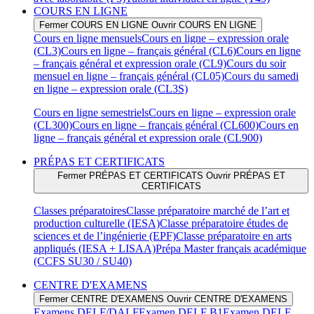
COURS EN LIGNE
Fermer COURS EN LIGNE
Ouvrir COURS EN LIGNE
Cours en ligne mensuels
Cours en ligne – expression orale
(CL3)
Cours en ligne – français général (CL6)
Cours en ligne
– français général et expression orale (CL9)
Cours du soir
mensuel en ligne – français général (CL05)
Cours du samedi
en ligne – expression orale (CL3S)
Cours en ligne semestriels
Cours en ligne – expression orale
(CL300)
Cours en ligne – français général (CL600)
Cours en
ligne – français général et expression orale (CL900)
PRÉPAS ET CERTIFICATS
Fermer PRÉPAS ET CERTIFICATS
Ouvrir PRÉPAS ET
CERTIFICATS
Classes préparatoires
Classe préparatoire marché de l’art et
production culturelle (IESA)
Classe préparatoire études de
sciences et de l’ingénierie (EPF)
Classe préparatoire en arts
appliqués (IESA + LISAA)
Prépa Master français académique
(CCFS SU30 / SU40)
CENTRE D'EXAMENS
Fermer CENTRE D'EXAMENS
Ouvrir CENTRE D'EXAMENS
Examens DELF/DALF
Examen DELF B1
Examen DELF