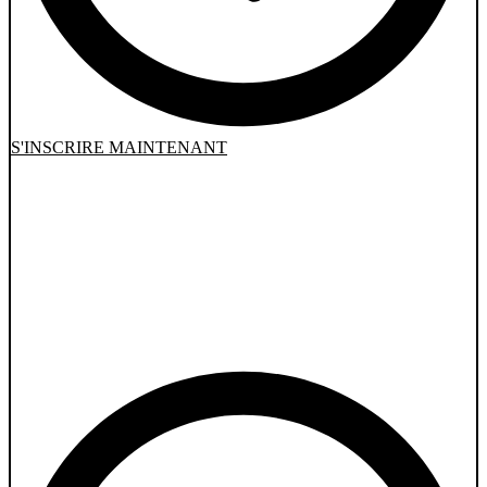
S'INSCRIRE MAINTENANT
SUMMER DEALS
Get a 20% discount on all annual and semester courses
for the September 2024 intake, for any registration
completed before September 1st, subject to availability.
Your promo code:
SEPTEMBRE24