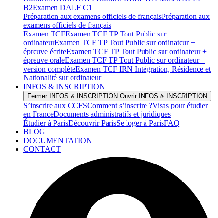
B2
Examen DALF C1
Préparation aux examens officiels de français
Préparation aux
examens officiels de français
Examen TCF
Examen TCF TP Tout Public sur
ordinateur
Examen TCF TP Tout Public sur ordinateur +
épreuve écrite
Examen TCF TP Tout Public sur ordinateur +
épreuve orale
Examen TCF TP Tout Public sur ordinateur –
version complète
Examen TCF IRN Intégration, Résidence et
Nationalité sur ordinateur
INFOS & INSCRIPTION
Fermer INFOS & INSCRIPTION
Ouvrir INFOS & INSCRIPTION
S’inscrire aux CCFS
Comment s’inscrire ?
Visas pour étudier
en France
Documents administratifs et juridiques
Étudier à Paris
Découvrir Paris
Se loger à Paris
FAQ
BLOG
DOCUMENTATION
CONTACT