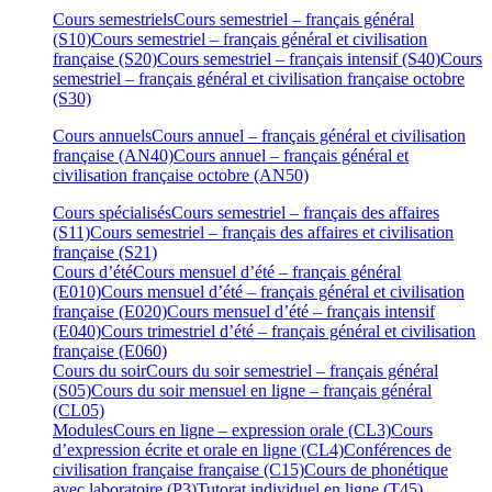
Cours semestriels
Cours semestriel – français général
(S10)
Cours semestriel – français général et civilisation
française (S20)
Cours semestriel – français intensif (S40)
Cours
semestriel – français général et civilisation française octobre
(S30)
Cours annuels
Cours annuel – français général et civilisation
française (AN40)
Cours annuel – français général et
civilisation française octobre (AN50)
Cours spécialisés
Cours semestriel – français des affaires
(S11)
Cours semestriel – français des affaires et civilisation
française (S21)
Cours d’été
Cours mensuel d’été – français général
(E010)
Cours mensuel d’été – français général et civilisation
française (E020)
Cours mensuel d’été – français intensif
(E040)
Cours trimestriel d’été – français général et civilisation
française (E060)
Cours du soir
Cours du soir semestriel – français général
(S05)
Cours du soir mensuel en ligne – français général
(CL05)
Modules
Cours en ligne – expression orale (CL3)
Cours
d’expression écrite et orale en ligne (CL4)
Conférences de
civilisation française française (C15)
Cours de phonétique
avec laboratoire (P3)
Tutorat individuel en ligne (T45)