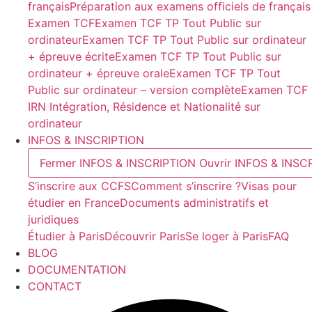
français
Préparation aux examens officiels de français
Examen TCF
Examen TCF TP Tout Public sur
ordinateur
Examen TCF TP Tout Public sur ordinateur
+ épreuve écrite
Examen TCF TP Tout Public sur
ordinateur + épreuve orale
Examen TCF TP Tout
Public sur ordinateur – version complète
Examen TCF
IRN Intégration, Résidence et Nationalité sur
ordinateur
INFOS & INSCRIPTION
Fermer INFOS & INSCRIPTION
Ouvrir INFOS & INSC
S’inscrire aux CCFS
Comment s’inscrire ?
Visas pour
étudier en France
Documents administratifs et
juridiques
Étudier à Paris
Découvrir Paris
Se loger à Paris
FAQ
BLOG
DOCUMENTATION
CONTACT