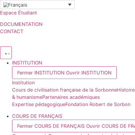
Aller
au
Espace Étudiant
contenu
DOCUMENTATION
CONTACT
INSTITUTION
Fermer INSTITUTION
Ouvrir INSTITUTION
Institution
Cours de civilisation française de la Sorbonne
Histoire
& humanisme
Partenaires académiques
Expertise pédagogique
Fondation Robert de Sorbon
COURS DE FRANÇAIS
Fermer COURS DE FRANÇAIS
Ouvrir COURS DE F