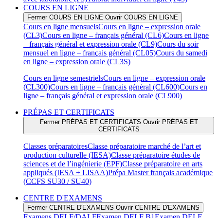
COURS EN LIGNE
Fermer COURS EN LIGNE
Ouvrir COURS EN LIGNE
Cours en ligne mensuels
Cours en ligne – expression orale
(CL3)
Cours en ligne – français général (CL6)
Cours en ligne
– français général et expression orale (CL9)
Cours du soir
mensuel en ligne – français général (CL05)
Cours du samedi
en ligne – expression orale (CL3S)
Cours en ligne semestriels
Cours en ligne – expression orale
(CL300)
Cours en ligne – français général (CL600)
Cours en
ligne – français général et expression orale (CL900)
PRÉPAS ET CERTIFICATS
Fermer PRÉPAS ET CERTIFICATS
Ouvrir PRÉPAS ET
CERTIFICATS
Classes préparatoires
Classe préparatoire marché de l’art et
production culturelle (IESA)
Classe préparatoire études de
sciences et de l’ingénierie (EPF)
Classe préparatoire en arts
appliqués (IESA + LISAA)
Prépa Master français académique
(CCFS SU30 / SU40)
CENTRE D'EXAMENS
Fermer CENTRE D'EXAMENS
Ouvrir CENTRE D'EXAMENS
Examens DELF/DALF
Examen DELF B1
Examen DELF