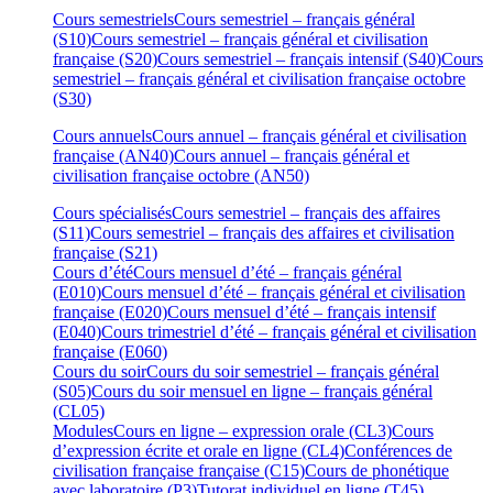
Cours semestriels
Cours semestriel – français général
(S10)
Cours semestriel – français général et civilisation
française (S20)
Cours semestriel – français intensif (S40)
Cours
semestriel – français général et civilisation française octobre
(S30)
Cours annuels
Cours annuel – français général et civilisation
française (AN40)
Cours annuel – français général et
civilisation française octobre (AN50)
Cours spécialisés
Cours semestriel – français des affaires
(S11)
Cours semestriel – français des affaires et civilisation
française (S21)
Cours d’été
Cours mensuel d’été – français général
(E010)
Cours mensuel d’été – français général et civilisation
française (E020)
Cours mensuel d’été – français intensif
(E040)
Cours trimestriel d’été – français général et civilisation
française (E060)
Cours du soir
Cours du soir semestriel – français général
(S05)
Cours du soir mensuel en ligne – français général
(CL05)
Modules
Cours en ligne – expression orale (CL3)
Cours
d’expression écrite et orale en ligne (CL4)
Conférences de
civilisation française française (C15)
Cours de phonétique
avec laboratoire (P3)
Tutorat individuel en ligne (T45)