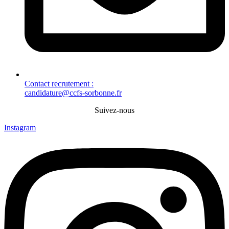
Contact recrutement :
candidature@ccfs-sorbonne.fr
Suivez-nous
Instagram