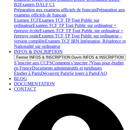
B2
Examen DALF C1
Préparation aux examens officiels de français
Préparation aux
examens officiels de français
Examen TCF
Examen TCF TP Tout Public sur
ordinateur
Examen TCF TP Tout Public sur ordinateur +
épreuve écrite
Examen TCF TP Tout Public sur ordinateur +
épreuve orale
Examen TCF TP Tout Public sur ordinateur –
version complète
Examen TCF IRN Intégration, Résidence et
Nationalité sur ordinateur
INFOS & INSCRIPTION
Fermer INFOS & INSCRIPTION
Ouvrir INFOS & INSCRIPTION
S’inscrire aux CCFS
Comment s’inscrire ?
Visas pour étudier
en France
Documents administratifs et juridiques
Étudier à Paris
Découvrir Paris
Se loger à Paris
FAQ
BLOG
DOCUMENTATION
CONTACT